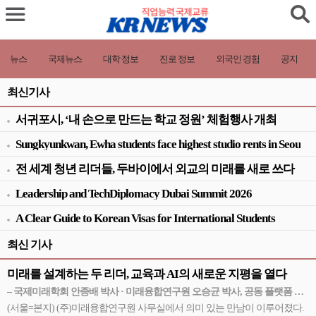
뉴스
국제뉴스
대학 정보
진로 정보
외국인 경험
공지
최신기사
서귀포시, ‘내 손으로 만드는 학교 정원’ 체험행사 개최
Sungkyunkwan, Ewha students face highest studio rents in Seou
l
전 세계 청년 리더들, 두바이에서 외교의 미래를 새로 쓰다
Leadership and TechDiplomacy Dubai Summit 2026
A Clear Guide to Korean Visas for International Students
최신 기사
미래를 설계하는 두 리더, 교육과 AI의 새로운 지평을 열다
– 국제미래학회 안종배 박사 · 미래융합연구원 오승균 박사, 공동 플랫폼 구
축 추진
(서울=본지) (주)미래융합연구원 사무실에서 의미 있는 만남이 이루어졌다.