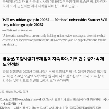
국제미래학회 대표 안종배 박사와 미래융합연구원 대표 오승균 박사가 한자
리에 모여, 급변하는 미래 사회를 대비한 교육과 인공…
Will my tuition go up in 2026? — National universities Source: Wil
l my tuition go up in 2026?
— National universities
Universities across Korea are currently holding tuition review meetings to determine wheth
er fees will be increased or frozen for the 2026 academic year. To help students and familie
s understa…
영동군, 고향사랑기부제 참여 지속 확대, 기부 건수 증가 속 제
도 안정화
충북 영동군의 2025년 고향사랑기부제 모금액은 약 4억 2천만 원으로 집계됐
다. 이는 2024년 모금액 5억 9백만 원 대비 다소 감소한 수치이나, 기부 참여
건수는 4,104건으로 전년도 3,900건보다 증가하며
개인정보보호, 가입약관
Copyright ⓒ KR News. All rights reserved. KR News의 모든 기사 또는 컨텐츠에 대한 무단 전재ㆍ복사
ㆍ배포를 금합니다.
KRNews ㅣ 서울시 용산구 청파로 40, 삼구빌딩 1214호 ㅣ Tel : 02)872-3008/ Fax : 02)872-3009