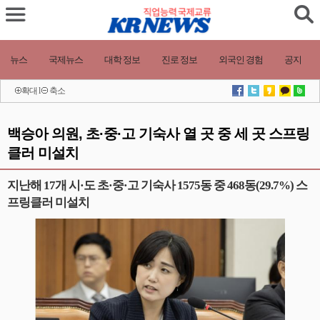
뉴스
국제뉴스
대학 정보
진로 정보
외국인 경험
공지
확대
l
축소
백승아 의원, 초·중·고 기숙사 열 곳 중 세 곳 스프링
클러 미설치
지난해 17개 시·도 초·중·고 기숙사 1575동 중 468동(29.7%) 스
프링클러 미설치