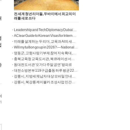
전 세계 청년 리더들, 두바이에서 외교의 미
래를 새로 쓰다
Leadership and TechDiplomacy Dubai Summit 2026
A Clear Guide to Korean Visas for International Students
미래를 설계하는 두 리더, 교육과 AI의 새로운 지평을 열다
Will my tuition go up in 2026? — National universities Source: Will my tuition go up in 2026?
영동군, 고향사랑기부제 참여 지속 확대, 기부 건수 증가 속 제도 안정화
충북교육청 교육도서관, 북큐레이션 서비스 확대 운영
동대전도서관‘오가다 주말 공연’팡파르
대전소방본부 119구급출동 하루 평균 220건, 6분마다 현장으로
강릉시, 지방세 체납자 대상 모바일 안내문 발송
강릉시, 북강릉 케이블카 조성사업 민간사업자 공모