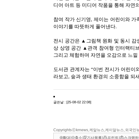
Copyrights ⓒ krnews, 케알뉴스,케이알뉴스, 외국인뉴
확대
l
축소
l
기사목록
l
프린트
l
스크랩하