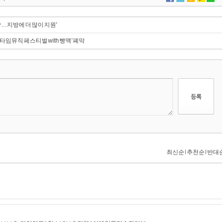
…지방에 더 많이 지원'
 타임뮤직 페스티벌 with 빵맥’폐막