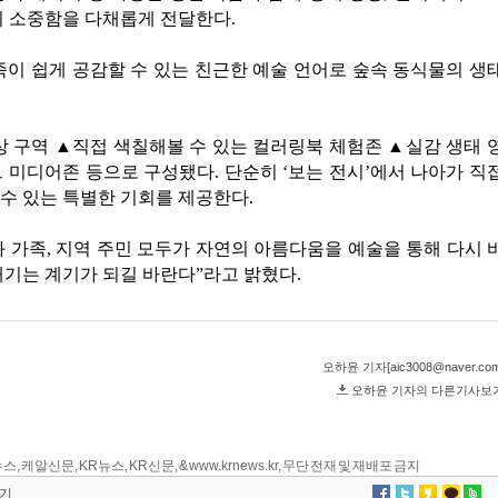
스, 케알신문, KR뉴스, KR신문, & www.krnews.kr, 무단 전재 및 재배포 금지
기