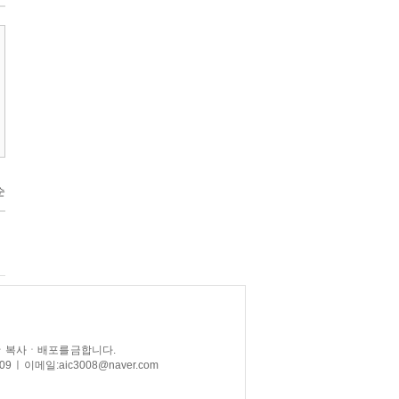
 무단 전재ㆍ복사ㆍ배포를 금합니다.
09 ㅣ 이메일: aic3008@naver.com