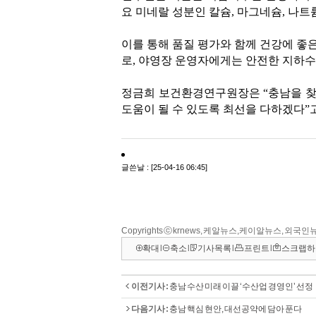
Copyrights ⓒ krnews, 케알뉴스,케이알뉴스, 외국인뉴
확대
l
축소
l
기사목록
l
프린트
l
스크랩하
이전기사 :
충남 수산 미래 이끌 ‘수산업 경영인’ 선정
다음기사 :
충남 핵심 현안, 대선공약에 담아 푼다