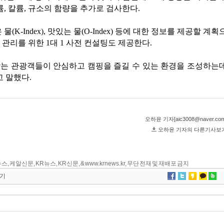
스, 케알신문, KR뉴스, KR신문, & www.krnews.kr, 무단 전재 및 재배포 금지
기