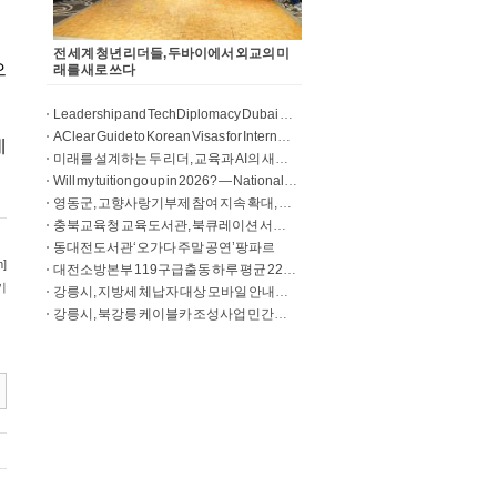
전 세계 청년 리더들, 두바이에서 외교의 미
래를 새로 쓰다
Leadership and TechDiplomacy Dubai Summit 2026
A Clear Guide to Korean Visas for International Students
미래를 설계하는 두 리더, 교육과 AI의 새로운 지평을 열다
Will my tuition go up in 2026? — National universities Source: Will my tuition go up in 2026?
영동군, 고향사랑기부제 참여 지속 확대, 기부 건수 증가 속 제도 안정화
충북교육청 교육도서관, 북큐레이션 서비스 확대 운영
동대전도서관‘오가다 주말 공연’팡파르
대전소방본부 119구급출동 하루 평균 220건, 6분마다 현장으로
강릉시, 지방세 체납자 대상 모바일 안내문 발송
강릉시, 북강릉 케이블카 조성사업 민간사업자 공모